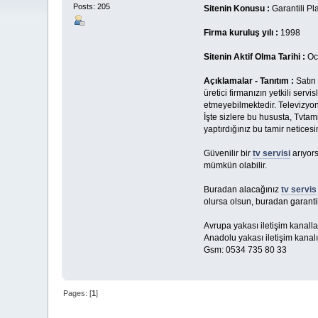
Posts: 205
Sitenin Konusu :
Garantili Pl
Firma kuruluş yılı :
1998
Sitenin Aktif Olma Tarihi :
Oc
Açıklamalar - Tanıtım :
Satın 
üretici firmanızın yetkili serv
etmeyebilmektedir. Televizyonun
İşte sizlere bu hususta, Tvtam
yaptırdığınız bu tamir neticesi
Güvenilir bir
tv servisi
arıyors
mümkün olabilir.
Buradan alacağınız
tv servis
olursa olsun, buradan garantil
Avrupa yakası iletişim kanall
Anadolu yakası iletişim kanal
Gsm: 0534 735 80 33
Pages: [
1
]