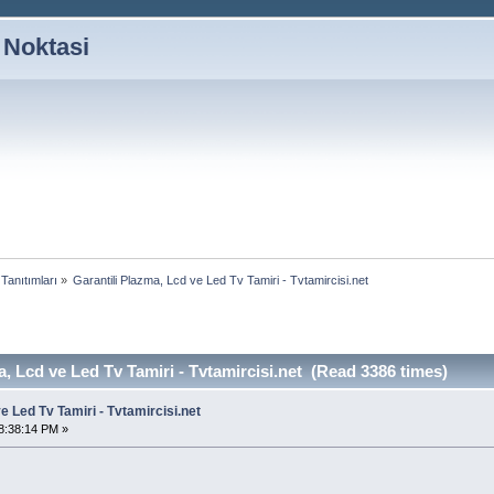
 Noktasi
 Tanıtımları
»
Garantili Plazma, Lcd ve Led Tv Tamiri - Tvtamircisi.net
a, Lcd ve Led Tv Tamiri - Tvtamircisi.net (Read 3386 times)
e Led Tv Tamiri - Tvtamircisi.net
8:38:14 PM »