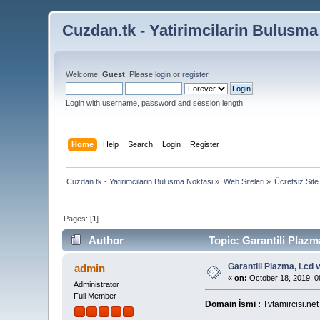
Cuzdan.tk - Yatirimcilarin Bulusma
Welcome,
Guest
. Please
login
or
register
.
Login with username, password and session length
Home
Help
Search
Login
Register
Cuzdan.tk - Yatirimcilarin Bulusma Noktasi
»
Web Siteleri
»
Ücretsiz Site
Pages: [
1
]
Author
Topic: Garantili Plazm
Garantili Plazma, Lcd v
admin
«
on:
October 18, 2019, 0
Administrator
Full Member
Domain İsmi :
Tvtamircisi.net