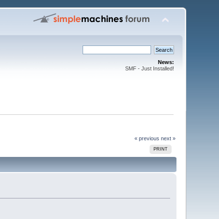
News:
SMF - Just Installed!
« previous
next »
PRINT