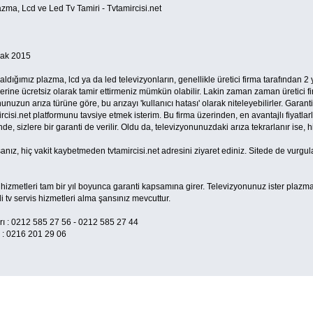
azma, Lcd ve Led Tv Tamiri - Tvtamircisi.net
ak 2015
aldığımız plazma, lcd ya da led televizyonların, genellikle üretici firma tarafından 2 
islerine ücretsiz olarak tamir ettirmeniz mümkün olabilir. Lakin zaman zaman üretici fi
uzun arıza türüne göre, bu arızayı 'kullanıcı hatası' olarak niteleyebilirler. Garantis
ircisi.net platformunu tavsiye etmek isterim. Bu firma üzerinden, en avantajlı fiyatlar
nde, sizlere bir garanti de verilir. Oldu da, televizyonunuzdaki arıza tekrarlanır ise, 
anız, hiç vakit kaybetmeden tvtamircisi.net adresini ziyaret ediniz. Sitede de vurgul
hizmetleri tam bir yıl boyunca garanti kapsamına girer. Televizyonunuz ister plazma,
i tv servis hizmetleri alma şansınız mevcuttur.
arı : 0212 585 27 56 - 0212 585 27 44
ı : 0216 201 29 06