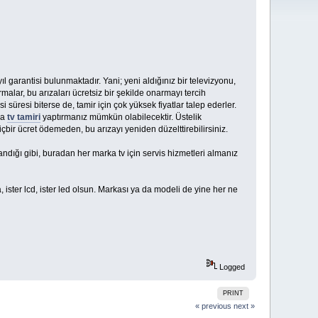
yıl garantisi bulunmaktadır. Yani; yeni aldığınız bir televizyonu,
rmalar, bu arızaları ücretsiz bir şekilde onarmayı tercih
i süresi biterse de, tamir için çok yüksek fiyatlar talep ederler.
la
tv tamiri
yaptırmanız mümkün olabilecektir. Üstelik
hiçbir ücret ödemeden, bu arızayı yeniden düzelttirebilirsiniz.
andığı gibi, buradan her marka tv için servis hizmetleri almanız
 ister lcd, ister led olsun. Markası ya da modeli de yine her ne
Logged
PRINT
« previous
next »