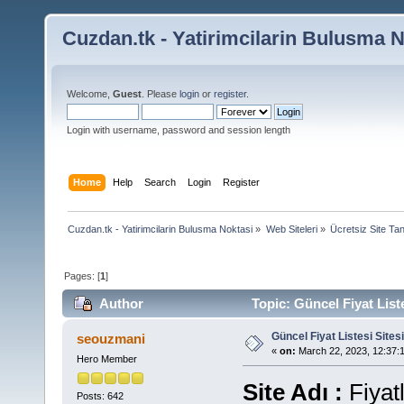
Cuzdan.tk - Yatirimcilarin Bulusma N
Welcome,
Guest
. Please
login
or
register
.
Login with username, password and session length
Home
Help
Search
Login
Register
Cuzdan.tk - Yatirimcilarin Bulusma Noktasi
»
Web Siteleri
»
Ücretsiz Site Tan
Pages: [
1
]
Author
Topic: Güncel Fiyat Liste
Güncel Fiyat Listesi Sitesi
seouzmani
«
on:
March 22, 2023, 12:37:
Hero Member
Site Adı :
Fiyat
Posts: 642