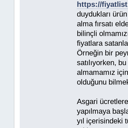
https://fiyatli
duydukları ürün 
alma fırsatı elde
bilinçli olmamı
fiyatlara satan
Örneğin bir pey
satılıyorken, b
almamamız için t
olduğunu bilmek
Asgari ücretlere
yapılmaya başla
yıl içerisindeki