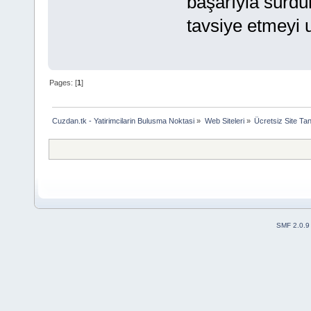
başarıyla sürdür
tavsiye etmeyi 
Pages: [
1
]
Cuzdan.tk - Yatirimcilarin Bulusma Noktasi
»
Web Siteleri
»
Ücretsiz Site Tan
SMF 2.0.9