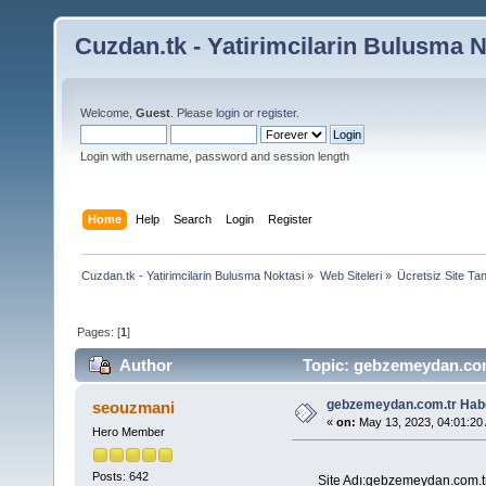
Cuzdan.tk - Yatirimcilarin Bulusma N
Welcome,
Guest
. Please
login
or
register
.
Login with username, password and session length
Home
Help
Search
Login
Register
Cuzdan.tk - Yatirimcilarin Bulusma Noktasi
»
Web Siteleri
»
Ücretsiz Site Tan
Pages: [
1
]
Author
Topic: gebzemeydan.com
gebzemeydan.com.tr Hab
seouzmani
«
on:
May 13, 2023, 04:01:20
Hero Member
Posts: 642
Site Adı:gebzemeydan.com.t