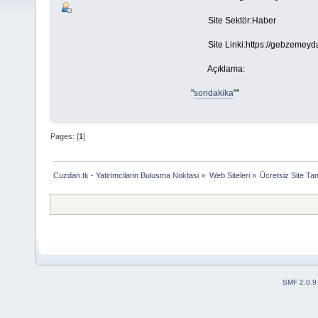
Site Sektör:Haber
Site Linki:https://gebzemeyda
Açıklama:
"
sondakika
""
Pages: [
1
]
Cuzdan.tk - Yatirimcilarin Bulusma Noktasi
»
Web Siteleri
»
Ücretsiz Site Tan
SMF 2.0.9